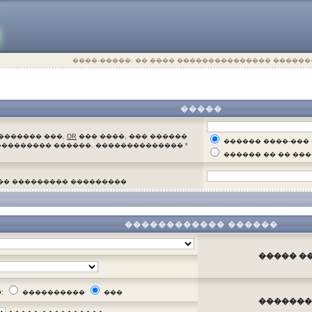
����-�����: �� ���� ��������������� ������
�����
�������� ���,
OR
��� ����, ��� ������
������ ����-��� 
 ��������� ������. �������������� *
������ �� �� ��
��� ��������� ���������
������������ ������
����� �
�
:
����������
���
�������