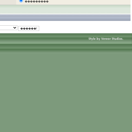
���������