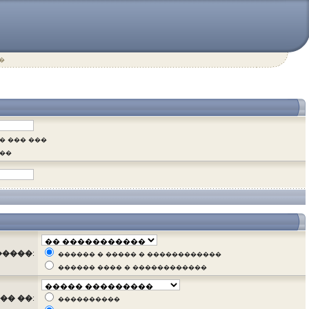
�
� ��� ���
���
�����
:
������ � ����� � ������������
������ ���� � ������������
�� ��
:
����������