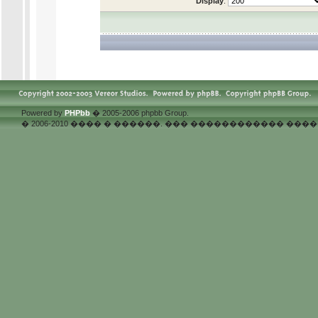
Display
:
.
Powered by
PHPbb
� 2005-2006 phpbb Group.
� 2006-2010 ���� � ������. ��� ������������ �