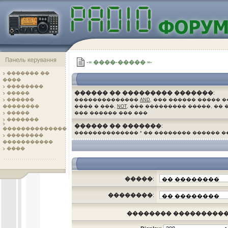
-= ����-����� =-
������� ��
����
��������
������ �� ��������� �������
:
�����
������
��������������
AND
, ��� ������ ����� 
��������
���� � ���,
NOT
, ��� ��������� �����, ��
�����
��� ������ ��� ���
�������
������ �� �������
:
��������������
�������������� * �� �������� ������ 
��������
�����������
.
����
�����
:
��������
:
�������� ���������