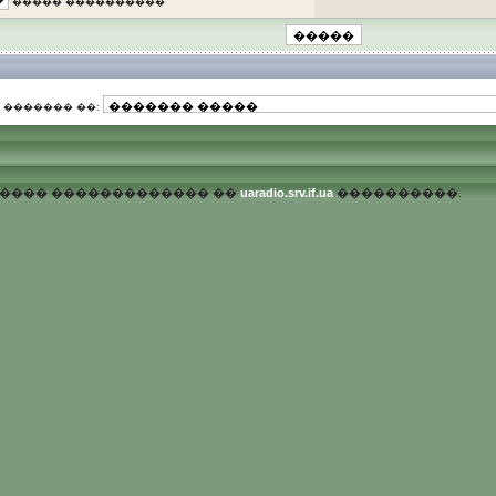
����� ����������
������� ��:
������� ������������� ��
uaradio.srv.if.ua
����������.