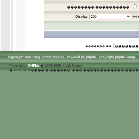
�������� ����������
:
Display
:
��
.
������� ��:
Powered by
PHPbb
� 2005-2006 phpbb Group.
� 2006-2010 ���� � ������. ��� ������������ �