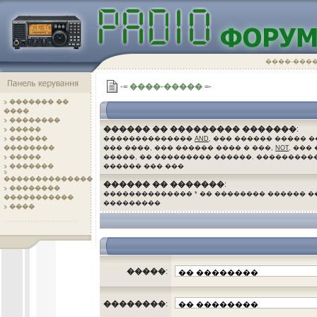
����-���
-= ����-����� =-
������� ��
����
��������
������ �� ��������� �������
:
�����
������
��������������
AND
, ��� ������ ����� 
��������
��� ����, ��� ������ ���� � ���,
NOT
, ���
�����
�����, �� ��������� ������. ����������
�������
������ ��� ���
��������������
������ �� �������
:
��������
�������������� * �� �������� ������ 
�����������
���������
����
.
�����
:
��������
: