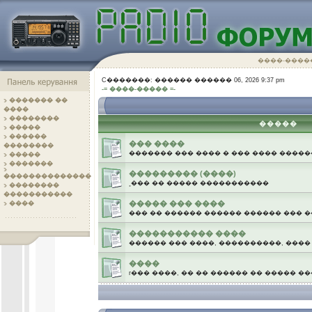
����-����
C�������: ������ ������ 06, 2026 9:37 pm
-= ����-����� =-
������� ��
����
��������
�����
�����
������
��� ����
��������
������� ��� ���� � ��� ���� ����
�����
�������
��������� (����)
��������������
˳��� �� ����� �����������
��������
�����������
����� ��� ����
����
��� �� ������ ������ ������ ��� 
����������� ����
������ ��� ����, ����������, ���
����
г��� ����, �� �� ������ �� ����� �
.