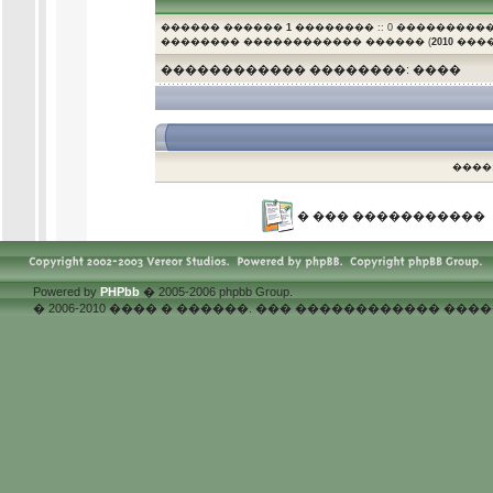
������ ������
1
�������� :: 0 ����������
�������� ������������ ������ (
2010
�����
������������ ��������: ����
.
����
� ��� �����������
Powered by
PHPbb
� 2005-2006 phpbb Group.
� 2006-2010 ���� � ������. ��� ������������ �