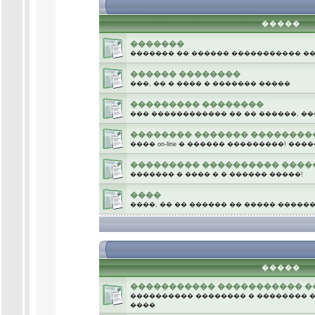
�����
�������
������� �� ������ ����������� �
������ ��������
���, �� � ���� � ������� �����
��������� ��������
��� ������������ �� �� ������, ��
�������� ������� ��������
���� on-line � ������ ���������! �
��������� ���������� ����
������� � ���� � � ������ �����!
����
����, �� �� ������ �� ����� �����
.
�����
����������� ����������� �
���������� �������� � �������� � 
����