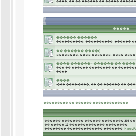
����, �� �� ������ �� ����� �����
.
�����
������ ������
����������, ����������, ������ �
�� ������ ����:)
��������, ����-�������, ����-����
���� ������ - ������ �� ����
��� �� ������ �������� �� �������
����
����
г��� ����-����, �� �� ������ �� ��
.
��������� �� ������ �������������
������ �������� ������ ��������
205
��
�� �����
12
������������� ��������
�������� ������������� �������:
HappyF