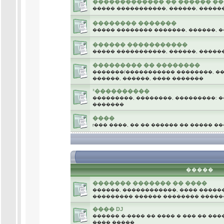
������������� �� ������ �
����� �����������, ������, �����
�������� �������
����� �������� �������, ������, �
������ �����������
����� �����������, ������, �����
��������� �� ��������
�������/����������� ��������, ��
������, ������, ���� �������
³����������
���������, ��������, ���������: �
�������
����
г��� ����, �� �� ������ �� ����� �
.
�����
������� ������� �� ����
������, ������������, ���� �����
��������� ������ �������� �����
���� DJ
������ �-���� �� ���� � ��� �� ���
���� �����