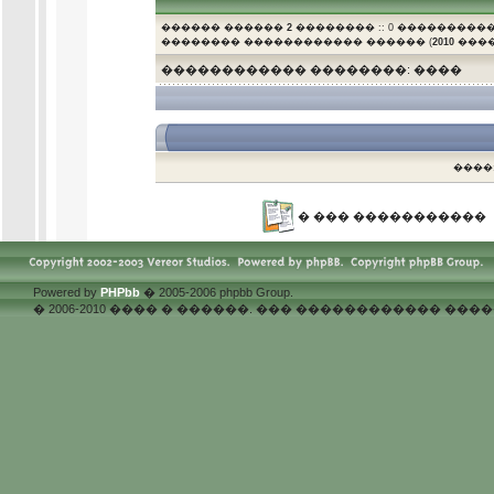
������ ������
2
�������� :: 0 ����������
�������� ������������ ������ (
2010
�����
������������ ��������: ����
.
����
� ��� �����������
Powered by
PHPbb
� 2005-2006 phpbb Group.
� 2006-2010 ���� � ������. ��� ������������ �