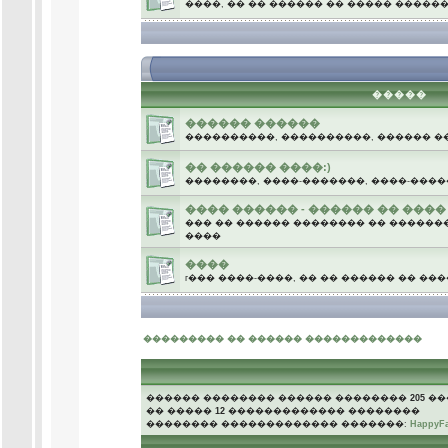
����, �� �� ������ �� ����� �����
.
�����
������ ������
����������, ����������, ������ �
�� ������ ����:)
��������, ����-�������, ����-����
���� ������ - ������ �� ����
��� �� ������ �������� �� �������
����
����
г��� ����-����, �� �� ������ �� ��
.
��������� �� ������ �������������
������ �������� ������ ��������
205
��
�� �����
12
������������� ��������
�������� ������������� �������:
HappyF