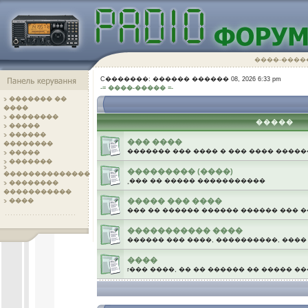
����-����
C�������: ������ ������ 08, 2026 6:33 pm
-= ����-����� =-
������� ��
����
��������
�����
�����
������
��� ����
��������
������� ��� ���� � ��� ���� ����
�����
�������
��������� (����)
��������������
˳��� �� ����� �����������
��������
�����������
����� ��� ����
����
��� �� ������ ������ ������ ��� 
����������� ����
������ ��� ����, ����������, ���
����
г��� ����, �� �� ������ �� ����� �
.