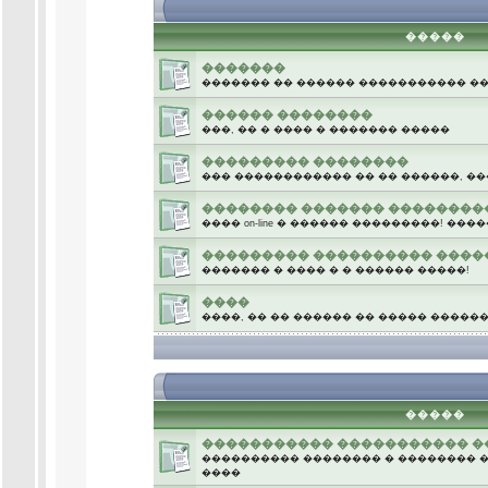
�����
�������
������� �� ������ ����������� �
������ ��������
���, �� � ���� � ������� �����
��������� ��������
��� ������������ �� �� ������, ��
�������� ������� ��������
���� on-line � ������ ���������! �
��������� ���������� ����
������� � ���� � � ������ �����!
����
����, �� �� ������ �� ����� �����
.
�����
����������� ����������� �
���������� �������� � �������� � 
����