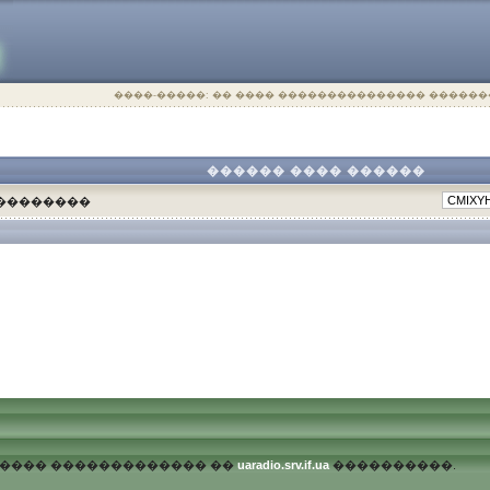
����-�����: �� ���� ��������������� ������
������ ���� ������
 ��������
������� ������������� ��
uaradio.srv.if.ua
����������.