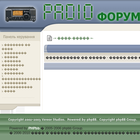
-= ����-����� =-
������� ��
����
��������
�����
���������� �� ����� - ����� ���
������
��������
.
�����
�������
��������������
��������
�����������
����
Powered by
PHPbb
� 2005-2006 phpbb Group.
� 2006-2010 ���� � ������. ��� ������������ �