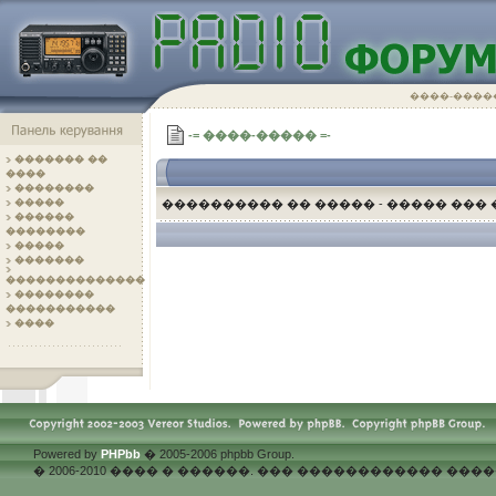
����-����
-= ����-����� =-
������� ��
����
��������
�����
���������� �� ����� - ����� ���
������
��������
.
�����
�������
��������������
��������
�����������
����
Powered by
PHPbb
� 2005-2006 phpbb Group.
� 2006-2010 ���� � ������. ��� ������������ �