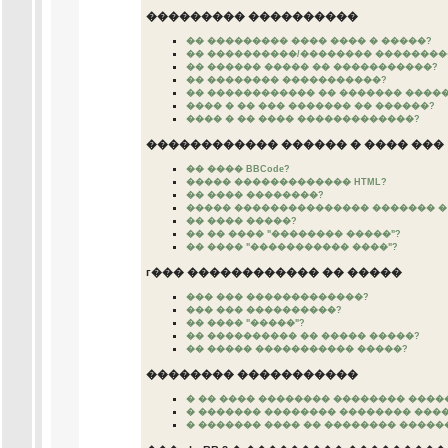
��������� ����������
�� ��������� ���� ���� � �����?
�� ����������/�������� ��������
�� ������ ����� �� �����������?
�� �������� �����������?
�� ������������ �� ������� ����
���� � �� ��� ������� �� ������?
���� � �� ���� �������������?
������������ ������ � ���� ���
�� ���� BBCode?
����� ������������� HTML?
�� ���� ��������?
����� ��������������� ������� �
�� ���� �����?
�� �� ���� "�������� �����"?
�� ���� "����������� ����"?
г��� ������������ �� �����
��� ��� �������������?
��� ��� ����������?
�� ���� "�����"?
�� ���������� �� ����� �����?
�� ����� ����������� �����?
�������� �����������
� �� ���� �������� �������� ����
� ������� �������� �������� ���
� ������� ���� �� �������� �����