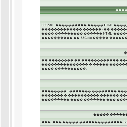
����
BBCode - ���������� ����� HTML-��
������������� ������ (�� ������ 
���� ��������� ������ HTML, �����
���������� �� BBCode ����� ����
�
�� �������� �� ������������ ��
��������������� � ����� �������
���� ����������.
�������� - ������� �������� ���
������� � ���������� ������ ���
��������� ���� ������� ��� ���
����� �����
���, ��� ����� �������������� BBCo