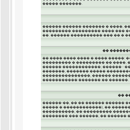
����� �������.
������ ������ ������� � ����, �
��������� ��������� ���� ��� ��
��. ������ ���������� ��� �� � ��
�� ������
�� ���� ���� ���� � ���� �����:
��������� � ��������� �� ����, 
������ ������������; ������ - �
�������, ������� ����� �������
���������������, ������ ������
����������� ������� �� ������.
�� �
������-��, �� �� ������ ������ 
����� � ������������), �� �����
����������, �� ��������� �����
�������� ��� ������, �� ������ �