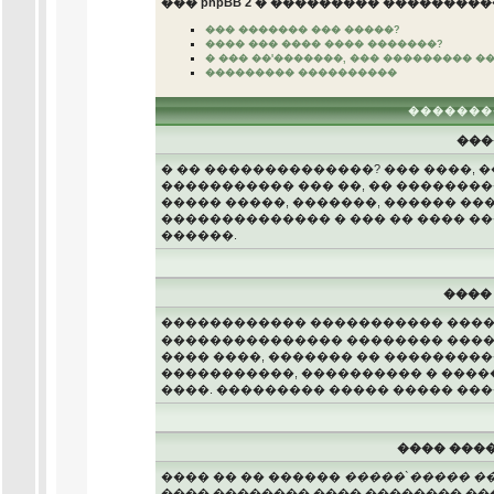
��� phpBB 2 � ��������� ���������
��� ������� ��� �����?
���� ��� ���� ���� �������?
� ��� ��'�������, ��� ��������� �
��������� ����������
�������
���
� �� ��������������? ��� ����, 
����������� ��� ��, �� ��������
����� �����, �������, ������ ��
�������������� � ��� �� ���� �
������.
����
������������ ����������� �����
��������������� �������� �������
���� ����, ������� �� ���������
�����������, ���������� � ����
����. ��������� ����� ����� ��
���� ���
���� �� �� ������
�����`����� ��
���� �������� ���� �������� ��