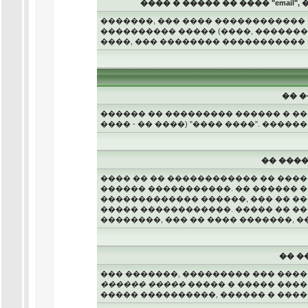
���� � ����� �� ���� "email
�������, ��� ���� ������������ 
���������� ����� (����, �������
����, ��� �������� �����������
�� �
������ �� ��������� ������ � �
���� - �� ����) "���� ����". ���
�� ���
���� �� �� ������������ �� ���
������ �����������. �� ������ 
������������� ������, ��� �� ��
����� ������������. ����� �� ���
��������, ��� �� ���� �������, �
�� �
��� �������, ��������� ��� ���
������ �����
����� � ����� ����
����� ����������, ������ � ���