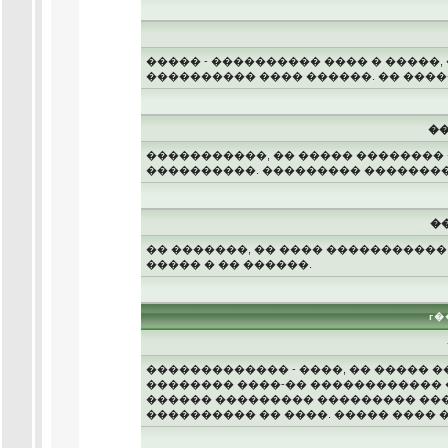
����� - ���������� ���� � �����
���������� ���� ������. �� ���
��
�����������, �� ����� �������� 
����������. ��������� ��������
�
�� �������, �� ���� ����������
����� � �� ������.
г
������������� - ����, �� ����� 
�������� ����-�� ������������ 
������ ��������� ��������� ���
���������� �� ����. ����� ���� 