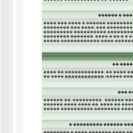
������ � ���
���� ��� ���� � ������ ��������
�������� ��� ����, ��� ��������
��������� ���������� ��������, 
�������� �������. ���� � �� � � 
����� ������������ ���� ������
�� ����
���� �� ������������, �� ���� �
�� ����
������������
(����� ���
��� �
������-��, ��������� , ������ �
������ ���� ���� ��. ���� �� ��
����� ���������� �������� ����
� ��������� ������ ���
�������� � ���� ������� ���� ��