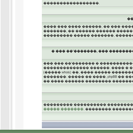
�����������������.
��
���� ��� ���� ������, �� ��� ���
�������, �� ������ ������ �����
��������� ����� �������, ������
� ��� ��'�������, ��� ������
��� ��� ��'������� � ����������
�������������� ������. ���� � �
(����� whois) ��, ���� ����� ���
�������. ����� �� ����, phpBB �� 
�� ���� ������ �������� ������
��������� ���������� �������
����� �������
. �������� ������
.