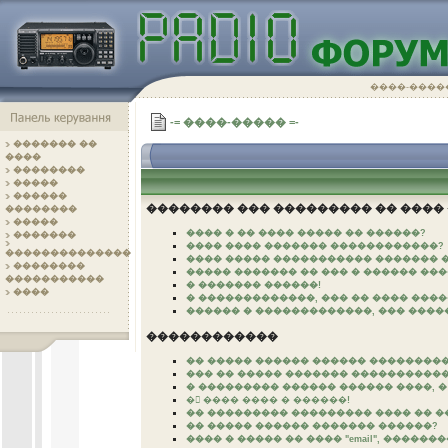
����-����
-= ����-����� =-
������� ��
����
��������
�����
������
�������� ��� ��������� �� ���� 
��������
�����
���� � �� ���� ����� �� ������?
�������
���� ���� ������� ������������?
��������������
���� ����� ����������� ������� �
��������
����� ������� �� ��� � ������ ��
�����������
� ������� ������!
����
� �������������, ��� �� ���� ����
������ � �������������, ��� �����
������������
�� ����� ������ ������ ��������
��� �� ����� ������� �����������
� ��������� ������ ������ ����, 
� ���� ���� � ������!
�� ��������� ��������� ���� �� �
�� ����� ������ ������� ������?
���� � ����� �� ���� "email", �����