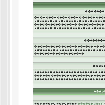
� �� ���
�� �� ���� ���� ���� � ����� ��
��������� ��������� ����������
���� ������ ������, ����������
�������, ������ �������� �����
� �������
� ��������� ������ ������ �� �
��'������ � �������������� ���
�������� �����������.
� ���
������� ��������� �������� ���
��� ��� ������� ��������� ����
�������� ���������� ����� �����
��� p
��� ����� ��������
������ phpBB
.