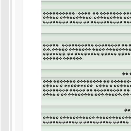
���������� - ����, �� ������� �
����� ����������, ��������� ��
�������� ���� �� ���������� ��
����� - ���������� �������� ��'
�.�. ����� ������� ���� ��������
�������. �� �������� ����� ���
������ ������.
�� 
��� ������� �������� �� ������
����� �
���������
- ���� � �����
�������� ����� �� ��������� �� �
���� � �� �������� ��� �����, ��
��
����� ����������� ������������
����������� � ��������� ����� -