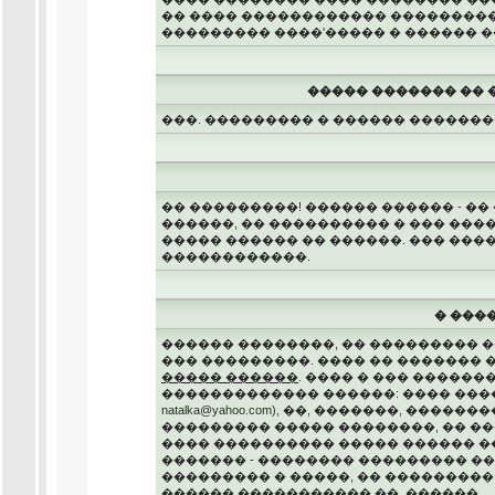
�� ���� ������������ ����������
��������� ����'����� � ������ �
����� ������� �� 
���. ��������� � ������ �������
�� ���������! ������ ������ - ��
������, �� ���������� � ��� ���
����� ������ �� ������. ��� ���
������������.
� ���
������ ��������, �� ��������� �
��� ���������. ���� �� �������
����� ������
. ���� � ��� �������
������������� ������: ���� ���� ��
natalka@yahoo.com), ��, �������, �
��������� ����� ��������, �� ��
���� ���������� ����� ������ ��
������� - �������� ��������� �
��������� � �����, �� ���������
������ ����������� ��. ������.