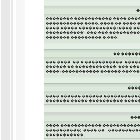
�
�������� ����������� ���� ����
����������� ����, ���� �� ���� 
���� ����� ����������� (���� ��
�����������). ��� ��� ���������
������� ��������� � ���.
�� �����
��� ����, �� � �����������, ���
������ �� ������������. ��� ��
���� (����������� ������ ���'���
����
���� ������ ������ �����������
������� ����� ���������� �����
���
���� ������������ ����������� 
����������). ���� �� - ��������
�����������.